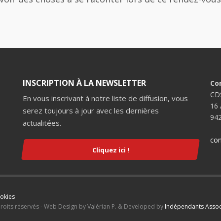
INSCRIPTION À LA NEWSLETTER
Co
CD
En vous inscrivant à notre liste de diffusion, vous
16 
serez toujours à jour avec les dernières
942
actualitées.
con
Cliquez ici !
ookies
droits réservés - Web Design by Valérian P. & Developed by
Indépendants Assoc