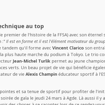
technique au top
remier de l'histoire de la FFSA) avec son éternel so
 :
" Il est en forme et il est l'élément motivateur du gro
e tandem qu'il forme avec
Vincent Clarico
son entraî
 la plus haute marche du podium à Tokyo. Le trio 
ecteur
Jean-Michel Turlik
permet au jeune champion 
ces verts. Un beau projet de vie qui bénéficie égale
ateur de vie
Alexis Champin
éducateur sportif à l'E
ointes et sa tenue de sportif pour profiter de l'init
oirée de gala le jeudi 24 mars à Agde. Là aussi il y 
avoir des choses à se raconter lors de ce rendez-vous