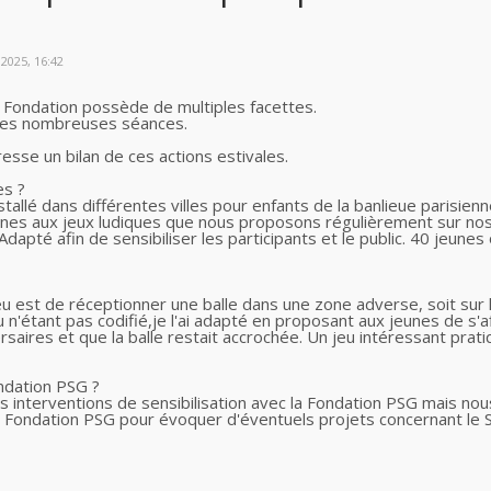
2025, 16:42
a Fondation possède de multiples facettes.
 ces nombreuses séances.
resse un bilan de ces actions estivales.
es ?
 installé dans différentes villes pour enfants de la banlieue paris
jeunes aux jeux ludiques que nous proposons régulièrement sur nos
dapté afin de sensibiliser les participants et le public. 40 jeunes
jeu est de réceptionner une balle dans une zone adverse, soit sur 
u n'étant pas codifié,je l'ai adapté en proposant aux jeunes de s
rsaires et que la balle restait accrochée. Un jeu intéressant prati
ndation PSG ?
s interventions de sensibilisation avec la Fondation PSG mais n
a Fondation PSG pour évoquer d'éventuels projets concernant le 