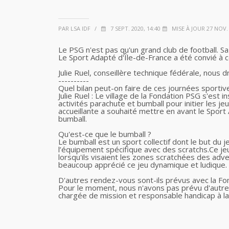
PAR LSA IDF
/
7 SEPT. 2020, 14:40
MISE À JOUR 27 NOV. 
Le PSG n'est pas qu'un grand club de football. S
Le Sport Adapté d'Île-de-France a été convié à
Julie Ruel, conseillère technique fédérale, nous d
----------
Quel bilan peut-on faire de ces journées sportiv
Julie Ruel : Le village de la Fondation PSG s'est
activités parachute et bumball pour initier les 
accueillante a souhaité mettre en avant le Sport A
bumball.
Qu'est-ce que le bumball ?
Le bumball est un sport collectif dont le but du 
l’équipement spécifique avec des scratchs.Ce je
lorsqu'ils visaient les zones scratchées des adve
beaucoup apprécié ce jeu dynamique et ludique.
D'autres rendez-vous sont-ils prévus avec la Fo
Pour le moment, nous n'avons pas prévu d'autre
chargée de mission et responsable handicap à l