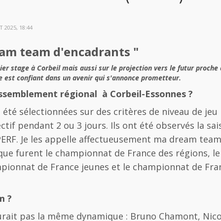
 2025, 18:44
eam team d'encadrants "
nier stage à Corbeil mais aussi sur le projection vers le futur proc
e est confiant dans un avenir qui s'annonce prometteur.
rassemblement régional à Corbeil-Essonnes ?
 été sélectionnées sur des critères de niveau de je
ectif pendant 2 ou 3 jours. Ils ont été observés la sa
 PERF. Je les appelle affectueusement ma dream tea
ue furent le championnat de France des régions, le
mpionnat de France jeunes et le championnat de Fra
m ?
'y aurait pas la même dynamique : Bruno Chamont, Nico