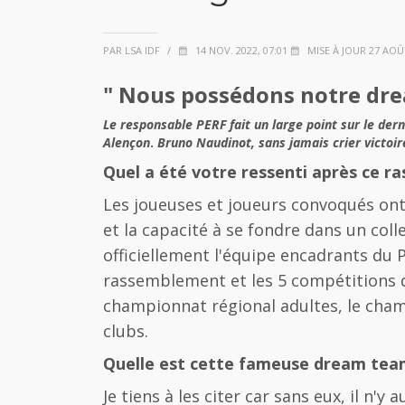
PAR LSA IDF
/
14 NOV. 2022, 07:01
MISE À JOUR 27 AOÛT
" Nous possédons notre dr
Le responsable PERF fait un large point sur le der
Alençon
.
Bruno Naudinot, sans jamais crier victoir
Quel a été votre ressenti après ce 
Les joueuses et joueurs convoqués ont
et la capacité à se fondre dans un coll
officiellement l'équipe encadrants du
rassemblement et les 5 compétitions q
championnat régional adultes, le cha
clubs.
Quelle est cette fameuse dream tea
Je tiens à les citer car sans eux, il n