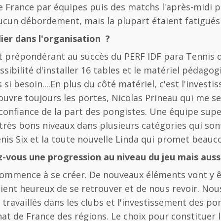
e France par équipes puis des matchs l'après-midi 
ucun débordement, mais la plupart étaient fatigués 
lier dans l'organisation ?
st prépondérant au succès du PERF IDF para Tennis d
ibilité d'installer 16 tables et le matériel pédago
si besoin....En plus du côté matériel, c'est l'investi
uvre toujours les portes, Nicolas Prineau qui me s
nfiance de la part des pongistes. Une équipe super
rès bons niveaux dans plusieurs catégories qui sont 
nis Six et la toute nouvelle Linda qui promet beauc
z-vous une progression au niveau du jeu mais aussi
commence à se créer. De nouveaux éléments vont y êt
ient heureux de se retrouver et de nous revoir. Nou
 travaillés dans les clubs et l'investissement des po
 de France des régions. Le choix pour constituer les