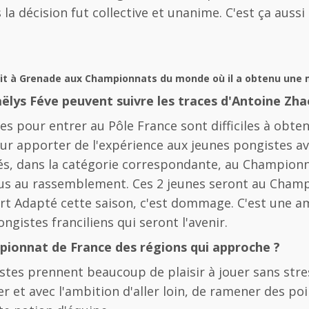
is la décision fut collective et unanime. C'est ça aus
tait à Grenade aux Championnats du monde où il a obtenu une 
ëlys Féve peuvent suivre les traces d'Antoine Zhao
ères pour entrer au Pôle France sont difficiles à obt
our apporter de l'expérience aux jeunes pongistes a
s, dans la catégorie correspondante, au Championna
nus au rassemblement. Ces 2 jeunes seront au Champ
port Adapté cette saison, c'est dommage. C'est une 
ngistes franciliens qui seront l'avenir.
mpionnat de France des régions qui approche ?
tes prennent beaucoup de plaisir à jouer sans stres
r et avec l'ambition d'aller loin, de ramener des po