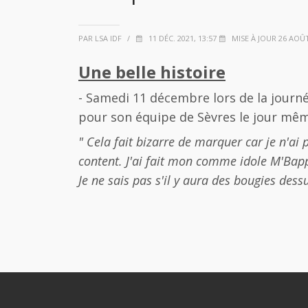
PAR LSA IDF
/
11 DÉC. 2021, 13:57
MISE À JOUR 26 AOÛT
Une belle histoire
- Samedi 11 décembre lors de la jour
pour son équipe de Sèvres le jour mêm
" Cela fait bizarre de marquer car je n'ai p
content. J'ai fait mon comme idole M'Bappé
Je ne sais pas s'il y aura des bougies dessu