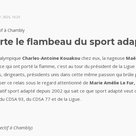
 2025, 16:25
ctif à Chambly
te le flambeau du sport ada
ralympique
Charles-Antoine Kouakou
chez eux, la nageuse
Maël
 qui ont porté la flamme, c'est au tour du président de la Ligue d
s, dirigeants, présidents unis dans cette même passion qui brûle p
er ce relais sous le regard attentionné de
Marie Amélie Le Fur
iatif sport adapté depuis
2002
qui sait ce que sport adapté veut
 du CDSA 93,
du CDSA 77 et de la Ligue.
lectif à Chambly)