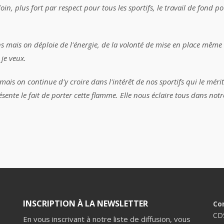
n, plus fort par respect pour tous les sportifs, le travail de fond po
s mais on déploie de l'énergie, de la volonté de mise en place même s
 je
v
eux.
n mais on continue d'y croire dans l'intérêt de nos sportifs qui le mér
sente le fait de porter cette flamme. Elle nous éclaire tous dans notre
INSCRIPTION À LA NEWSLETTER
Co
CD
En vous inscrivant à notre liste de diffusion, vous