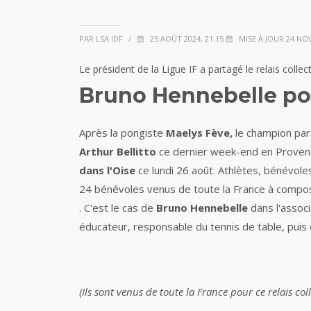
PAR LSA IDF
/
25 AOÛT 2024, 21:15
MISE À JOUR 24 NOV.
Le président de la Ligue IF a partagé le relais colle
Bruno Hennebelle por
Après la pongiste
Maelys Fève,
le champion pa
Arthur Bellitto
ce dernier week-end en Provence
dans l'Oise
ce lundi 26 août. Athlètes, bénévole
24 bénévoles venus de toute la France à compos
. C'est le cas de
Bruno Hennebelle
dans l'assoc
éducateur, responsable du tennis de table,
puis
(Ils sont venus de toute la France pour ce relais col