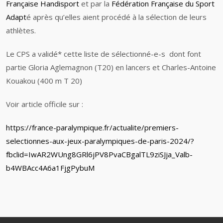
Française Handisport
et par la
Fédération Française du Sport
Adapt
é après qu’elles aient procédé à la sélection de leurs
athlètes.
Le CPS a validé* cette liste de sélectionné-e-s dont font
partie Gloria Aglemagnon (T20) en lancers et Charles-Antoine
Kouakou (400 m T 20)
Voir article officile sur :
https://france-paralympique.fr/actualite/premiers-
selectionnes-aux-jeux-paralympiques-de-paris-2024/?
fbclid=IwAR2WUng8GRl6jPV8PvaCBgalTL9ziSJja_Valb-
b4WBAcc4A6a1FjgPybuM